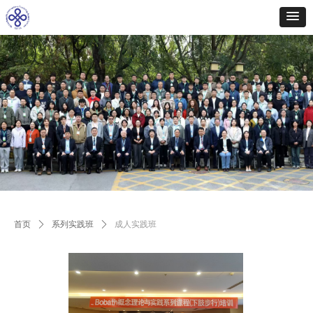
首页
ꄲ
系列实践班
ꄲ
成人实践班