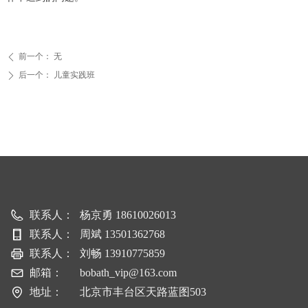
前一个：
无
ꄴ
后一个：
儿童实践班
ꄲ
联系人：
杨京勇 18610026013
联系人：
周斌 13501362768
联系人：
刘畅 13910775859
邮箱：
bobath_vip@163.com
地址：
北京市丰台区天路蓝图503